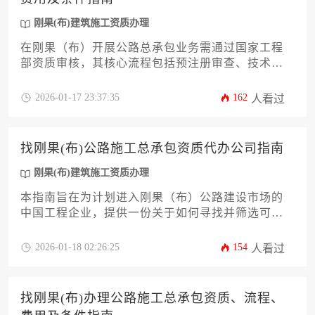
刚果(布)建筑施工资质办理
在刚果（布）开展公路总承包业务需通过国家工程
部资质审核，其核心流程包括预注册审查、技术能
力验证和财务稳定性评估，办理周期约6-12个月，总
费用涉及注册资本验资、行政规费和专业咨询费等
2026-01-17 23:37:35
162
人看过
关键环节。
找刚果(布)公路施工总承包资质代办公司指南
刚果(布)建筑施工资质办理
本指南旨在为计划进入刚果（布）公路建设市场的
中国工程企业，提供一份关于如何寻找并筛选可靠
的当地公路施工总承包资质代办公司的系统性实操
方案，涵盖资质类型解析、服务商评估标准、合作
2026-01-18 02:26:25
154
人看过
流程、风险规避及成本控制等核心环节，助力企业
高效合规地获取市场准入资格。
找刚果(布)办理公路施工总承包资质、流程、