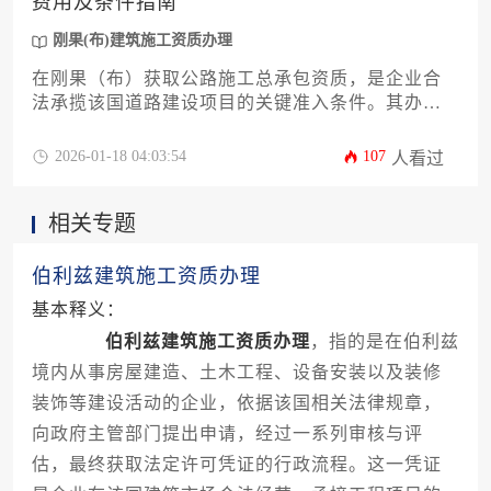
费用及条件指南
刚果(布)建筑施工资质办理
在刚果（布）获取公路施工总承包资质，是企业合
法承揽该国道路建设项目的关键准入条件。其办理
流程涉及向刚果（布）公共工程部等主管机构提交
详尽的公司资质、财务状况、技术能力及过往业绩
2026-01-18 04:03:54
107
人看过
证明，并需满足特定的注册资本、本地化雇佣等法
定要求。相关费用主要包括政府规费、公证认证、
相关专题
本地法律顾问服务等，整个周期可能持续数月，需
进行周密的准备。
伯利兹建筑施工资质办理
基本释义：
伯利兹建筑施工资质办理
，指的是在伯利兹
境内从事房屋建造、土木工程、设备安装以及装修
装饰等建设活动的企业，依据该国相关法律规章，
向政府主管部门提出申请，经过一系列审核与评
估，最终获取法定许可凭证的行政流程。这一凭证