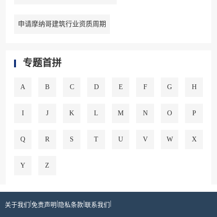
申请摩纳哥建筑行业资质周期
专题首拼
A
B
C
D
E
F
G
H
I
J
K
L
M
N
O
P
Q
R
S
T
U
V
W
X
Y
Z
|
|
|
|
关于我们
免责声明
隐私条款
联系我们