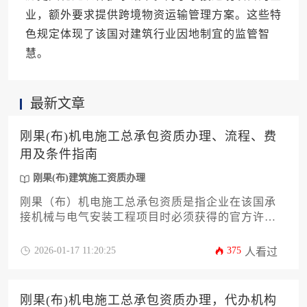
业，额外要求提供跨境物资运输管理方案。这些特
色规定体现了该国对建筑行业因地制宜的监管智
慧。
最新文章
刚果(布)机电施工总承包资质办理、流程、费
用及条件指南
刚果(布)建筑施工资质办理
刚果（布）机电施工总承包资质是指企业在该国承
接机械与电气安装工程项目时必须获得的官方许
可，其办理需通过刚果（布）建设部提交技术能力
证明、财务审计报告等核心材料，经历资质预审、
2026-01-17 11:20:25
375
人看过
现场核查等关键环节，总费用约1.5万至3万美元，整
体周期6-9个月。本指南将系统解析资质分类标准、
人员配置要求、本土化合作策略等实操要点，助力
刚果(布)机电施工总承包资质办理，代办机构