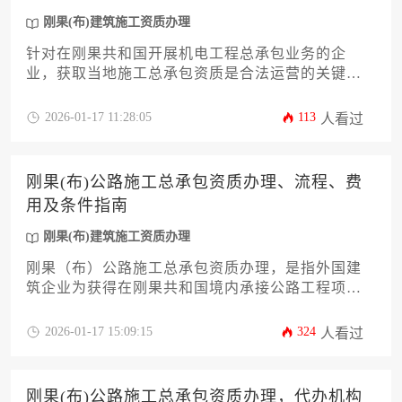
企业高效合规开拓中非市场。
刚果(布)建筑施工资质办理
针对在刚果共和国开展机电工程总承包业务的企
业，获取当地施工总承包资质是合法运营的关键环
节，而选择专业的代办机构能够显著提升资质申请
效率并降低合规风险。本文将系统解析刚果（布）
2026-01-17 11:28:05
113
人看过
机电施工总承包资质的核心要求、办理流程、常见
挑战以及如何筛选可靠的代办服务伙伴，为企业提
供一套切实可行的落地策略。
刚果(布)公路施工总承包资质办理、流程、费
用及条件指南
刚果(布)建筑施工资质办理
刚果（布）公路施工总承包资质办理，是指外国建
筑企业为获得在刚果共和国境内承接公路工程项目
的合法资格，需向该国公共工程与道路养护部提交
申请，通过技术能力、财务状况、施工经验等多维
2026-01-17 15:09:15
324
人看过
度审核，最终取得分级认证证书的行政准入流程。
该过程涵盖资质分类标准、材料准备、审批环节、
周期预估及潜在费用构成等核心要素，是进入该国
刚果(布)公路施工总承包资质办理，代办机构