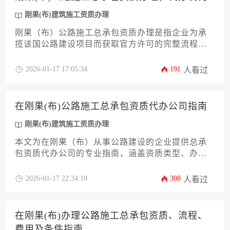
基建市场的关键前提。
刚果(布)建筑施工资质办理
刚果（布）公路施工总承包资质办理是指企业为承
揽该国公路建设项目而获取官方许可的完整流程，
涉及资格审查、技术认证和法律登记等环节。专业
代办机构通过本地化团队、政商网络和法语法律专
2026-01-17 17:05:34
191
人看过
家体系，可为企业节省约60%时间成本并规避常见合
规风险。本文将系统解析资质分类标准、自主办理
的五大难点、优质代办服务筛选方法论，以及后期
在刚果(布)公路施工总承包资质代办公司指南
维护的实战策略。
刚果(布)建筑施工资质办理
本文为在刚果（布）从事公路建设的企业提供总承
包资质代办公司的专业指南，涵盖资质类型、办理
流程、合规要点及本地化服务选择标准，帮助企业
高效获取准入资格并规避跨国经营风险。
2026-01-17 22:34:10
308
人看过
在刚果(布)办理公路施工总承包资质、流程、
费用及条件指南